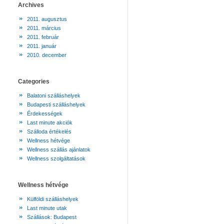
Archives
2011. augusztus
2011. március
2011. február
2011. január
2010. december
Categories
Balatoni szálláshelyek
Budapesti szálláshelyek
Érdekességek
Last minute akciók
Szálloda értékelés
Wellness hétvége
Wellness szállás ajánlatok
Wellness szolgáltatások
Wellness hétvége
Külföldi szálláshelyek
Last minute utak
Szállások: Budapest