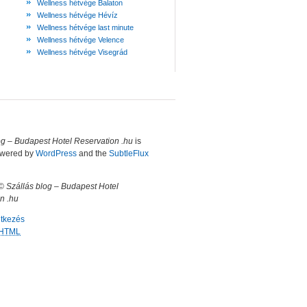
Wellness hétvége Balaton
Wellness hétvége Hévíz
Wellness hétvége last minute
Wellness hétvége Velence
Wellness hétvége Visegrád
og – Budapest Hotel Reservation .hu
is
owered by
WordPress
and the
SubtleFlux
 ©
Szállás blog – Budapest Hotel
n .hu
ntkezés
HTML