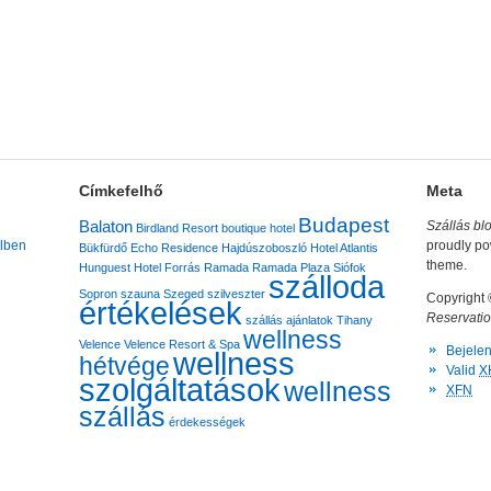
Címkefelhő
Meta
Budapest
Balaton
Szállás bl
Birdland Resort
boutique hotel
lben
proudly p
Bükfürdő
Echo Residence
Hajdúszoboszló
Hotel Atlantis
theme.
Hunguest Hotel Forrás
Ramada
Ramada Plaza
Siófok
szálloda
Sopron
szauna
Szeged
szilveszter
Copyright
értékelések
Reservatio
szállás ajánlatok
Tihany
wellness
Velence
Velence Resort & Spa
Bejele
wellness
hétvége
Valid
X
szolgáltatások
wellness
XFN
szállás
érdekességek