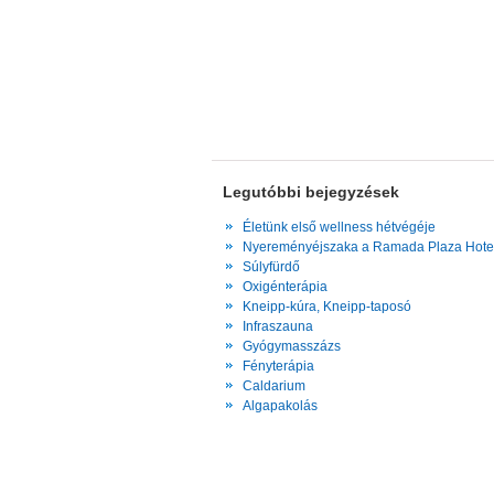
Legutóbbi bejegyzések
Életünk első wellness hétvégéje
Nyereményéjszaka a Ramada Plaza Hote
Súlyfürdő
Oxigénterápia
Kneipp-kúra, Kneipp-taposó
Infraszauna
Gyógymasszázs
Fényterápia
Caldarium
Algapakolás