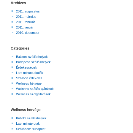
Archives
2011. augusztus
2011. március
2011. február
2011. január
2010. december
Categories
Balatoni szálláshelyek
Budapesti szálláshelyek
Érdekességek
Last minute akciók
Szálloda értékelés
Wellness hétvége
Wellness szállás ajánlatok
Wellness szolgáltatások
Wellness hétvége
Külföldi szálláshelyek
Last minute utak
Szállások: Budapest