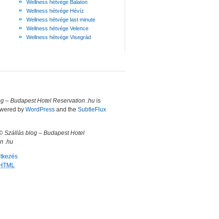
Wellness hétvége Balaton
Wellness hétvége Hévíz
Wellness hétvége last minute
Wellness hétvége Velence
Wellness hétvége Visegrád
og – Budapest Hotel Reservation .hu
is
owered by
WordPress
and the
SubtleFlux
 ©
Szállás blog – Budapest Hotel
n .hu
ntkezés
HTML