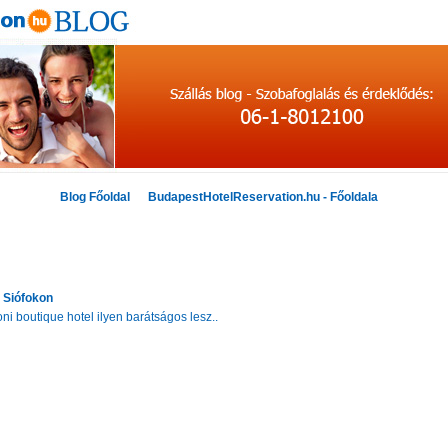
Blog Főoldal
BudapestHotelReservation.hu - Főoldala
 Siófokon
i boutique hotel ilyen barátságos lesz..