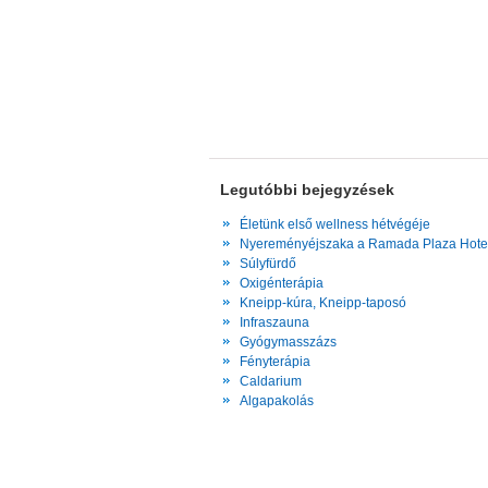
Legutóbbi bejegyzések
Életünk első wellness hétvégéje
Nyereményéjszaka a Ramada Plaza Hote
Súlyfürdő
Oxigénterápia
Kneipp-kúra, Kneipp-taposó
Infraszauna
Gyógymasszázs
Fényterápia
Caldarium
Algapakolás