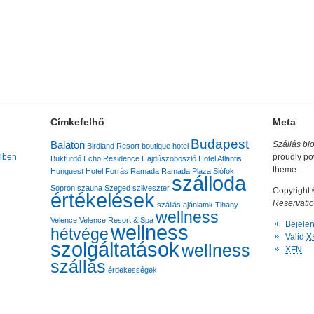
Címkefelhő
Meta
Budapest
Balaton
Szállás bl
Birdland Resort
boutique hotel
lben
proudly p
Bükfürdő
Echo Residence
Hajdúszoboszló
Hotel Atlantis
theme.
Hunguest Hotel Forrás
Ramada
Ramada Plaza
Siófok
szálloda
Sopron
szauna
Szeged
szilveszter
Copyright
értékelések
Reservatio
szállás ajánlatok
Tihany
wellness
Velence
Velence Resort & Spa
Bejele
wellness
hétvége
Valid
X
szolgáltatások
wellness
XFN
szállás
érdekességek