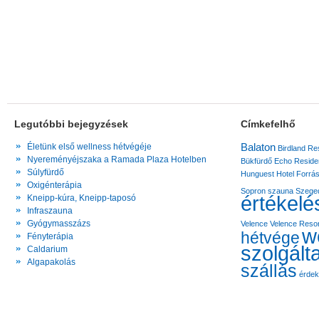
Legutóbbi bejegyzések
Címkefelhő
Balaton
Életünk első wellness hétvégéje
Birdland Re
Nyereményéjszaka a Ramada Plaza Hotelben
Bükfürdő
Echo Reside
Súlyfürdő
Hunguest Hotel Forrá
Oxigénterápia
Sopron
szauna
Szege
értékelé
Kneipp-kúra, Kneipp-taposó
Infraszauna
Gyógymasszázs
Velence
Velence Resor
w
hétvége
Fényterápia
szolgált
Caldarium
Algapakolás
szállás
érde