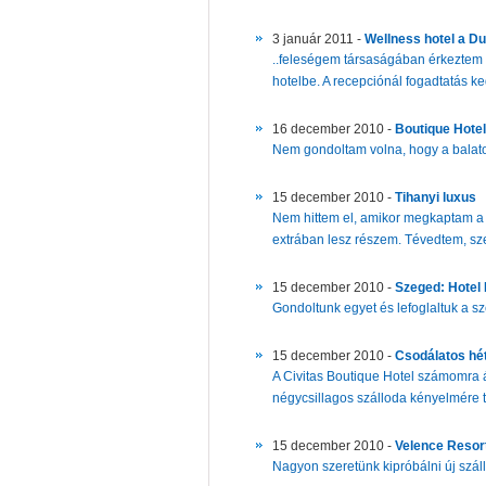
3 január 2011 -
Wellness hotel a Du
..feleségem társaságában érkezte
hotelbe. A recepciónál fogadtatás ke
16 december 2010 -
Boutique Hotel
Nem gondoltam volna, hogy a balaton
15 december 2010 -
Tihanyi luxus
Nem hittem el, amikor megkaptam a 
extrában lesz részem. Tévedtem, sz
15 december 2010 -
Szeged: Hotel 
Gondoltunk egyet és lefoglaltuk a sze
15 december 2010 -
Csodálatos hé
A Civitas Boutique Hotel számomra á
négycsillagos szálloda kényelmére t
15 december 2010 -
Velence Resor
Nagyon szeretünk kipróbálni új száll