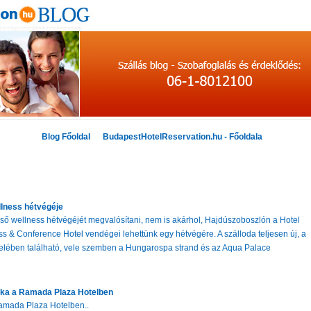
Blog Főoldal
BudapestHotelReservation.hu - Főoldala
llness hétvégéje
első wellness hétvégéjét megvalósítani, nem is akárhol, Hajdúszoboszlón a Hotel
ss & Conference Hotel vendégei lehettünk egy hétvégére. A szálloda teljesen új, a
özelében található, vele szemben a Hungarospa strand és az Aqua Palace
ka a Ramada Plaza Hotelben
amada Plaza Hotelben..