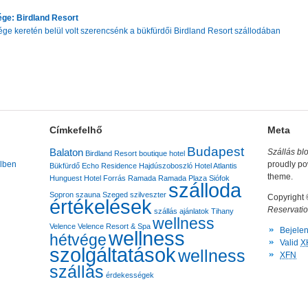
ge: Birdland Resort
ge keretén belül volt szerencsénk a bükfürdői Birdland Resort szállodában
Címkefelhő
Meta
Budapest
Balaton
Szállás bl
Birdland Resort
boutique hotel
lben
proudly p
Bükfürdő
Echo Residence
Hajdúszoboszló
Hotel Atlantis
theme.
Hunguest Hotel Forrás
Ramada
Ramada Plaza
Siófok
szálloda
Sopron
szauna
Szeged
szilveszter
Copyright
értékelések
Reservatio
szállás ajánlatok
Tihany
wellness
Velence
Velence Resort & Spa
Bejele
wellness
hétvége
Valid
X
szolgáltatások
wellness
XFN
szállás
érdekességek