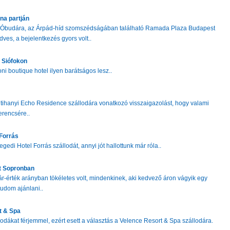
na partján
m Óbudára, az Árpád-híd szomszédságában található Ramada Plaza Budapest
dves, a bejelentkezés gyors volt..
 Siófokon
i boutique hotel ilyen barátságos lesz..
tihanyi Echo Residence szállodára vonatkozó visszaigazolást, hogy valami
erencsére..
Forrás
gedi Hotel Forrás szállodát, annyi jót hallottunk már róla..
t Sopronban
r-érték arányban tökéletes volt, mindenkinek, aki kedvező áron vágyik egy
udom ajánlani..
t & Spa
odákat férjemmel, ezért esett a választás a Velence Resort & Spa szállodára.