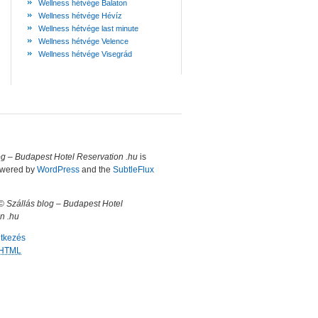
Wellness hétvége Balaton
Wellness hétvége Hévíz
Wellness hétvége last minute
Wellness hétvége Velence
Wellness hétvége Visegrád
og – Budapest Hotel Reservation .hu
is
owered by
WordPress
and the
SubtleFlux
 ©
Szállás blog – Budapest Hotel
n .hu
ntkezés
HTML