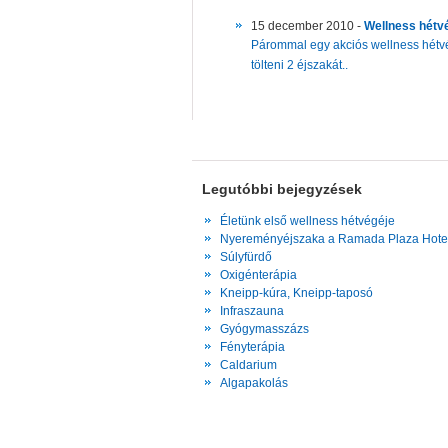
15 december 2010 -
Wellness hétvé
Párommal egy akciós wellness hétvé
tölteni 2 éjszakát..
Legutóbbi bejegyzések
Életünk első wellness hétvégéje
Nyereményéjszaka a Ramada Plaza Hote
Súlyfürdő
Oxigénterápia
Kneipp-kúra, Kneipp-taposó
Infraszauna
Gyógymasszázs
Fényterápia
Caldarium
Algapakolás