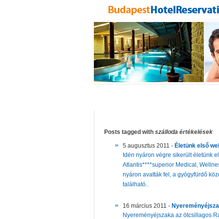
Posts tagged with
szálloda értékelések
5 augusztus 2011 -
Életünk első we
Idén nyáron végre sikerült életünk 
Atlantis****superior Medical, Wellne
nyáron avatták fel, a gyógyfürdő k
található..
16 március 2011 -
Nyereményéjsza
Nyereményéjszaka az ötcsillagos R