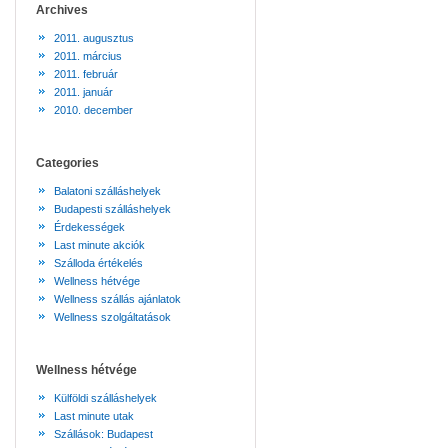
Archives
2011. augusztus
2011. március
2011. február
2011. január
2010. december
Categories
Balatoni szálláshelyek
Budapesti szálláshelyek
Érdekességek
Last minute akciók
Szálloda értékelés
Wellness hétvége
Wellness szállás ajánlatok
Wellness szolgáltatások
Wellness hétvége
Külföldi szálláshelyek
Last minute utak
Szállások: Budapest