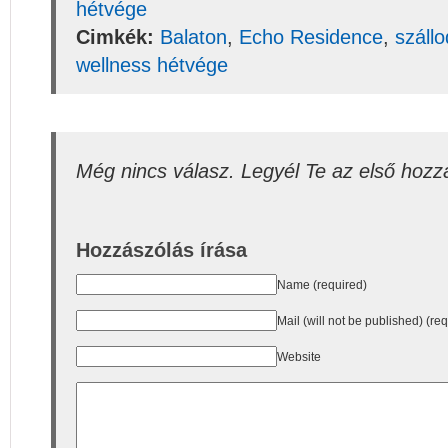
hétvége
Cimkék:
Balaton
,
Echo Residence
,
száll
wellness hétvége
Még nincs válasz. Legyél Te az első hozz
Hozzászólás írása
Name (required)
Mail (will not be published) (re
Website