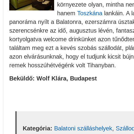
környezete olyan, mintha n
hanem
Toszkána
lankáin. A 
panoráma nyílt a Balatonra, ezerszámra úsztak 
szerencsénkre az idő, augusztus lévén, fantasz
kortyolgatva welcome drinkünket azon tűnődte
találtam meg ezt a kevés szobás szállodát, plá
azon elvárásunknak, hogy el tudjunk kicsit bújni 
remek hosszúhétvégénk volt Tihanyban.
Beküldő: Wolf Klára, Budapest
Kategória:
Balatoni szálláshelyek
,
Szállo