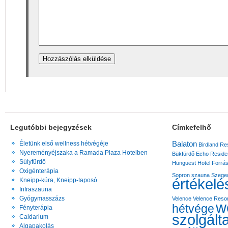
Legutóbbi bejegyzések
Címkefelhő
Balaton
Életünk első wellness hétvégéje
Birdland Re
Nyereményéjszaka a Ramada Plaza Hotelben
Bükfürdő
Echo Reside
Súlyfürdő
Hunguest Hotel Forrá
Oxigénterápia
Sopron
szauna
Szege
értékelé
Kneipp-kúra, Kneipp-taposó
Infraszauna
Gyógymasszázs
Velence
Velence Resor
w
hétvége
Fényterápia
szolgált
Caldarium
Algapakolás